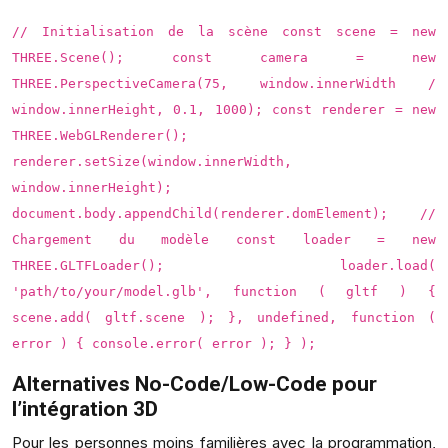
// Initialisation de la scène const scene = new
THREE.Scene(); const camera = new
THREE.PerspectiveCamera(75, window.innerWidth /
window.innerHeight, 0.1, 1000); const renderer = new
THREE.WebGLRenderer();
renderer.setSize(window.innerWidth,
window.innerHeight);
document.body.appendChild(renderer.domElement); //
Chargement du modèle const loader = new
THREE.GLTFLoader(); loader.load(
'path/to/your/model.glb', function ( gltf ) {
scene.add( gltf.scene ); }, undefined, function (
error ) { console.error( error ); } );
Alternatives No-Code/Low-Code pour
l’intégration 3D
Pour les personnes moins familières avec la programmation,